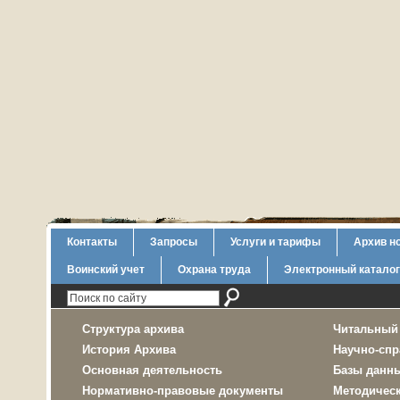
Контакты
Запросы
Услуги и тарифы
Архив н
Воинский учет
Охрана труда
Электронный каталог
Структура архива
Читальный
История Архива
Научно-спр
Основная деятельность
Базы данн
Нормативно-правовые документы
Методичес