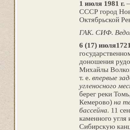
1 июля 1981 г.
–
СССР город Нов
Октябрьской Ре
ГАК. СИФ. Ведо
6 (17) июля
1721
государственно
доношения рудоз
Михайлы Волков
т. е.
впервые за
угленосного м
берег реки Томь
Кемерово)
на те
бассейна.
11 се
каменного угля и
Сибирскую канц