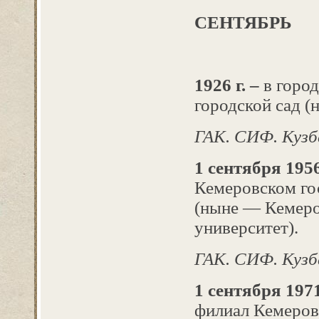
СЕНТЯБРЬ
1926 г. –
в горо
городской сад (
ГАК. СИФ.
Кузба
1 сентября 1956
Кемеровском го
(ныне — Кемеро
университет).
ГАК. СИФ.
Кузб
1 сентября 1971
филиал Кемеровс