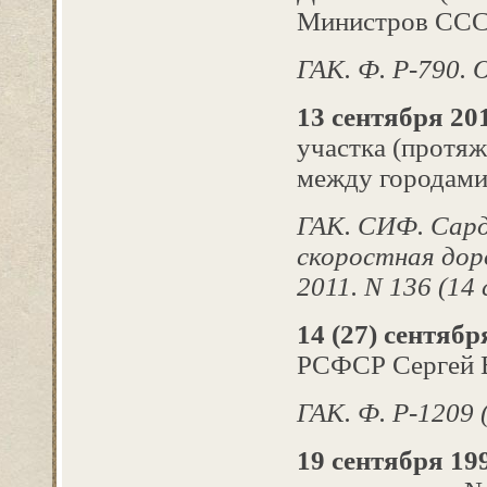
Министров СССР
ГАК. Ф. Р-790. О
13 сентября 201
участка (протя
между городами
ГАК. СИФ. Сард
скоростная доро
2011. N 136 (14 с
14 (27) сентября
РСФСР Сергей 
ГАК. Ф. Р‑1209 
19 сентября 199