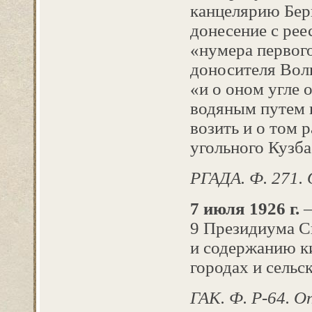
канцелярию Берг
донесение с ре
«нумера первого
доносителя Волк
«и о оном угле 
водяным путем 
возить и о том 
угольного Кузба
РГАДА. Ф. 271. О
7 июля 1926 г.
–
9 Президиума С
и содержанию ки
городах и сельс
ГАК. Ф. Р-64. Оп.