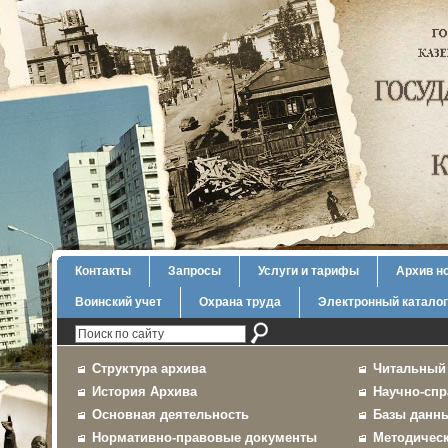
Контакты
Запросы
Услуги и тарифы
Архив н
Воинский учет
Охрана труда
Электронный каталог
Структура архива
Читальный
История Архива
Научно-спр
Основная деятельность
Базы данн
Нормативно-правовые документы
Методичес