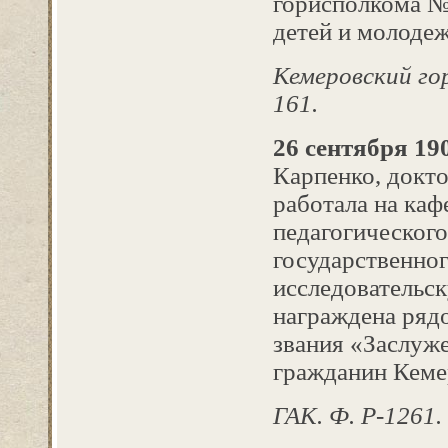
горисполкома №
детей и молодеж
Кемеровский горо
161.
26 сентября 190
Карпенко, докто
работала на ка
педагогического
государственног
исследовательс
награждена ряд
звания «Заслуж
гражданин Кемер
ГАК. Ф. Р-1261.