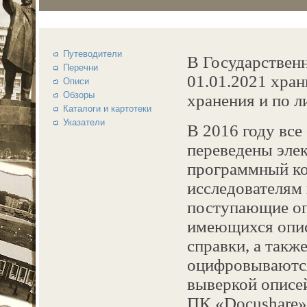
Путеводители
В Государствен
Перечни
01.01.2021 хран
Описи
Обзоры
хранения и по л
Каталоги и картотеки
Указатели
В 2016 году все
переведены эле
программный ко
исследователям 
поступающие оп
имеющихся опис
справки, а такж
оцифровываются
выверкой описе
ПК «Docushare»