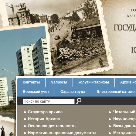
Контакты
Запросы
Услуги и тарифы
Архив н
Воинский учет
Охрана труда
Электронный каталог
Структура архива
Читальный
История Архива
Научно-спр
Основная деятельность
Базы данн
Нормативно-правовые документы
Методичес