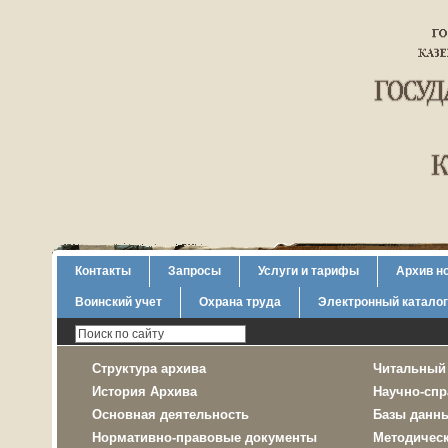
Контакты
Запросы
Услуги и тарифы
Архив н
Воинский учет
Охрана труда
Электронный каталог
Структура архива
Читальный
История Архива
Научно-спр
Основная деятельность
Базы данн
Нормативно-правовые документы
Методичес