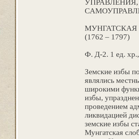
УПРАВЛЕНИЯ,
САМОУПРАВЛ
МУНГАТСКАЯ 
(1762 – ­1797)
Ф. Д-2. 1 ед. хр.
Земские избы по
являлись местн
широкими функц
избы, упразднен
проведением ад
ликвидацией ди
земские избы ст
Мунгатская слоб