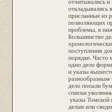
отчитывались и 
откладывались в
присланные из р
позволяющих пр
проблемы, в ни
Большинство де
хронологически
поступления до
порядке. Часто 
одно дело форм
и указы вышест
разнообразным т
дело попали бум
списки уволенны
указы Томской 
делам или сведе