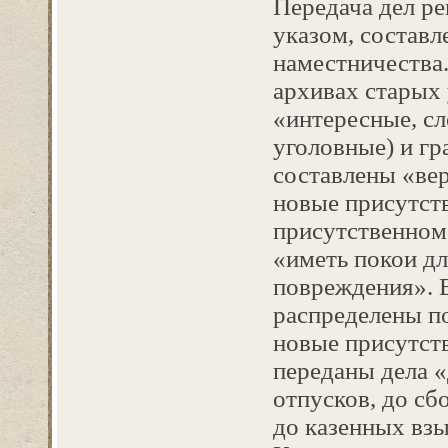
Передача дел р
указом, состав
наместничества.
архивах старых 
«интересные, с
уголовные) и гр
составлены «вер
новые присутст
присутственном
«иметь покои дл
повреждения». 
распределены п
новые присутств
переданы дела «
отпусков, до сб
до казенных взы