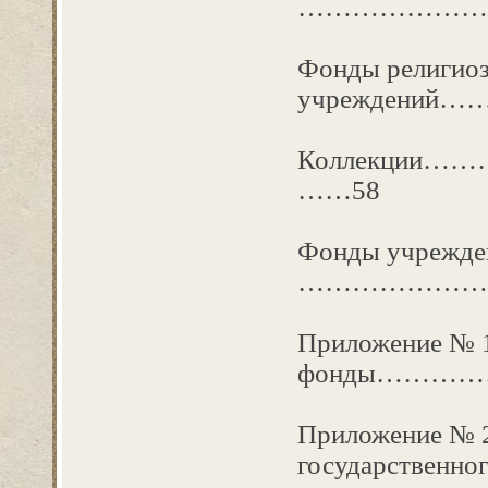
…………………
Фонды религио
учреждени
Коллекци
……58
Фонды учрежден
…………………..
Приложение № 
фонды………
Приложение № 2
государственно