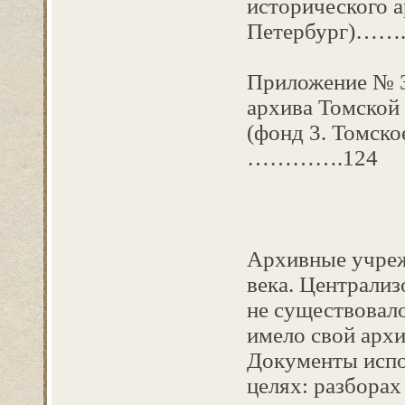
исторического а
Петербург)……
Приложение № 3
архива Томской 
(фонд 3. Томс
………….124
Архивные учрежд
века. Централиз
не существовал
имело свой архи
Документы испо
целях: разборах