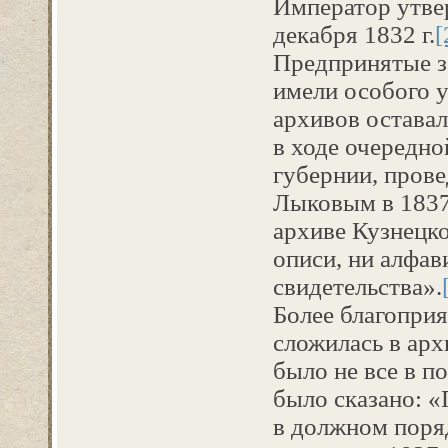
Император утве
декабря 1832 г.
[
Предпринятые з
имели особого у
архивов оставал
в ходе очередн
губернии, пров
Лыковым в 1837 
архиве Кузнецко
описи, ни алфав
свидетельства».
Более благоприя
сложилась в арх
было не все в п
было сказано: «
в должном поря