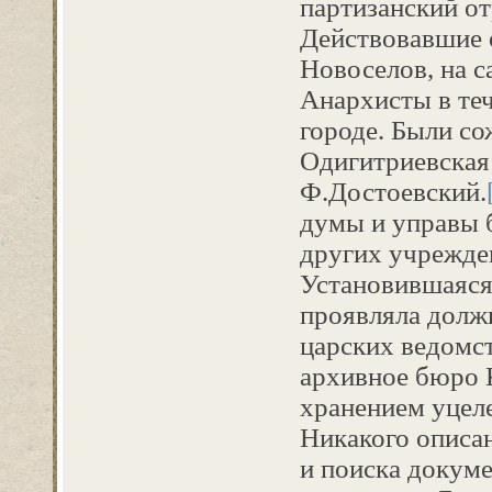
партизанский от
Действовавшие о
Новоселов, на с
Анархисты в теч
городе. Были с
Одигитриевская 
Ф.Достоевский.
думы и управы 
других учрежде
Установившаяся 
проявляла долж
царских ведомст
архивное бюро 
хранением уцел
Никакого описа
и поиска докуме