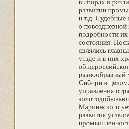
выборах в разл
развитии промы
и т.д. Судебны
о повседневной 
подробности их 
состояния. Пос
являлись главн
уезде и в них х
общероссийског
разнообразный 
Сибири в целом
управления отр
золотодобываю
Мариинского уез
развития углед
промышленности