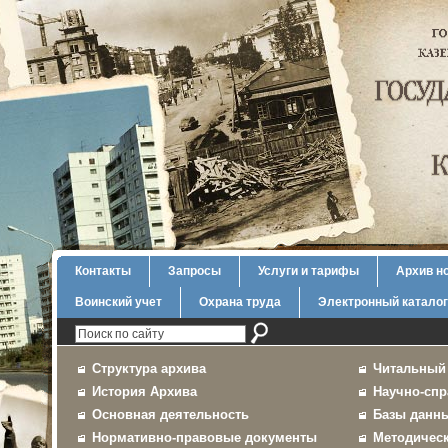
Контакты
Запросы
Услуги и тарифы
Архив н
Воинский учет
Охрана труда
Электронный каталог
Структура архива
Читальный
История Архива
Научно-спр
Основная деятельность
Базы данн
Нормативно-правовые документы
Методичес