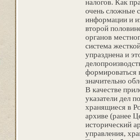
налогов. Как пр
очень сложные 
информации и из
второй половине
органов местно
система жестко
упразднена и эт
делопроизводств
формироваться 
значительно обл
В качестве при
указатели дел п
хранящиеся в Р
архиве (ранее 
исторический ар
управления, хра