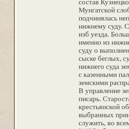
состав Кузнецко
Мунгатской слоб
подчинялась не
нижнему суду. С
изб уезда. Боль
именно из нижне
суду о выполнен
сыске беглых, 
нижнего суда зе
с казенными пал
земскими распр
В управление зе
писарь. Старост
крестьянской об
выбранных прин
служить, во все