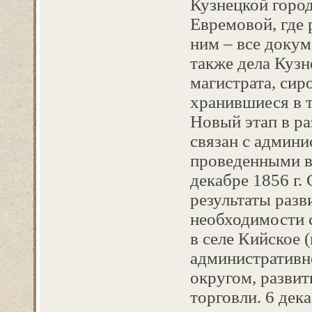
Кузнецкой город
Евремовой, где 
ним – все докум
также дела Кузн
магистрата, сиро
хранившиеся в 
Новый этап в р
связан с админ
проведенными в 
декабре 1856 г.
результаты разв
необходимости с
в селе Кийское 
административн
округом, разви
торговли. 6 дек