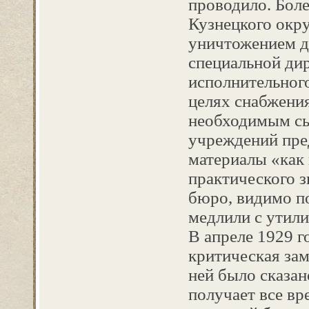
проводило. Боле
Кузнецкого окру
уничтожением д
специальной ди
исполнительного
целях снабжен
необходимым сы
учреждений пре
материалы «как
практического з
бюро, видимо п
медлили с утили
В апреле 1929 г
критическая зам
ней было сказан
получает все вр