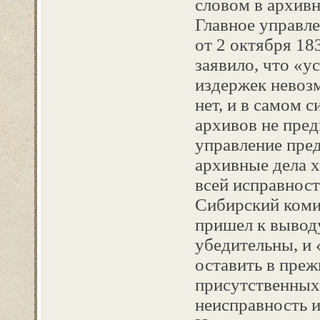
словом в архивн
Главное управл
от 2 октября 18
заявило, что «у
издержек невоз
нет, и в самом
архивов не пре
управление пре
архивные дела х
всей исправност
Сибирский комит
пришел к выводу
убедительны, и
оставить в преж
присутственных 
неисправность и