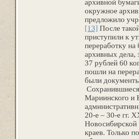
архивной бумаги
окружное архивн
предложило учр
[13]
После такой
приступили к у
переработку на
архивных дела, 
37 рублей 60 ко
пошли на перер
были документы
Сохранившиеся
Мариинского и 
административн
20-е – 30-е гг. 
Новосибирской 
краев. Только п