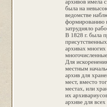
архивов имела с
была на невысок
ведомстве набл
формированию и
затрудняло рабо
В 1828 г. была 
присутственных
архивах многих
многочисленные
Для искоренени
местным началь
архив для хран
мест, вместо то
местах, или хра
их архивариусов
архиве для всех