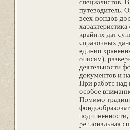
специалистов. В
путеводитель. 
всех фондов дос
характеристика 
крайних дат су
справочных дан
единиц хранения
описям), развер
деятельности ф
документов и н
При работе над 
особое внимание
Помимо традици
фондообразовате
подчиненности,
региональная сп