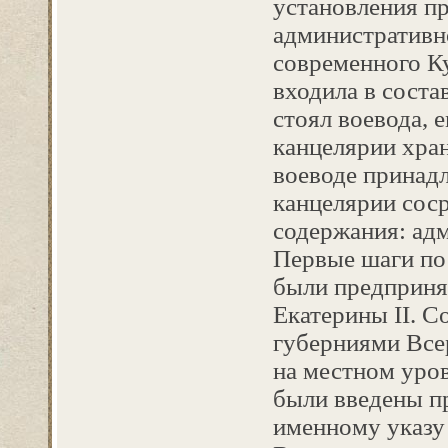
установления пр
административн
современного Ку
входила в соста
стоял воевода, 
канцелярии хран
воеводе принадл
канцелярии соср
содержания: ад
Первые шаги по
были предприня
Екатерины II. 
губерниями Всер
на местном уров
были введены п
именному указу 