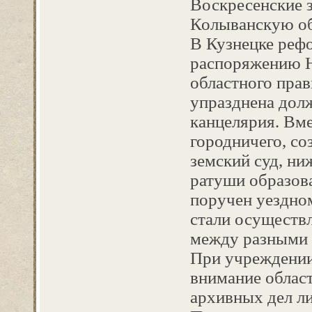
Воскресенские 
Колыванскую обл
В Кузнецке рефо
распоряжению Н
областного прав
упразднена дол
канцелярия. Вм
городничего, со
земский суд, н
ратуши образова
поручен уездном
стали осуществ
между разными
При учреждении
внимание област
архивных дел л