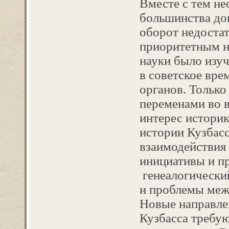
Вместе с тем не
большинства до
оборот недостат
приоритетным н
науки было изу
в советское вре
органов. Только
переменами во 
интерес истори
истории Кузбас
взаимодействия 
инициативы и пр
генеалогически
и проблемы меж
Новые направле
Кузбасса требу