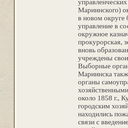
управленческих 
Мариинского) ок
в новом округе
управление в со
окружное казнач
прокурорская, з
вновь образова
учреждены свои
Выборные орган
Мариинска такж
органы самоупр
хозяйственными
около 1858 г., К
городским хозяй
находились пож
связи с введени