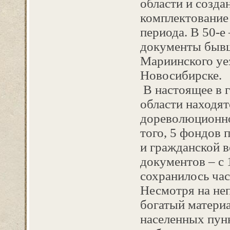
области и созда
комплектование
периода. В 50-е 
документы бывш
Мариинского уез
Новосибирске.
В настоящее в 
области находят
дореволюционно
того, 5 фондов 
и гражданской в
документов – с 
сохранилось час
Несмотря на не
богатый материа
населенных пунк