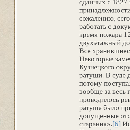
сданных с 1827 
принадлежности
сожалению, сег
работать с доку
время пожара 12
двухэтажный до
Все хранившиеся
Некоторые заме
Кузнецкого окру
ратуши. В суде 
потому поступа
вообще за весь 
проводилось рев
ратуше было пр
допущенные отс
старания».
[6]
Ис