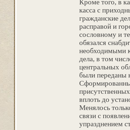
Кроме того, в к
касса с приход
гражданские де
расправой и гор
сословному и т
обязался снабди
необходимыми к
дела, в том чис
центральных обл
были переданы н
Сформированные
присутственных
вплоть до устан
Менялось тольк
связи с появле
упразднением с