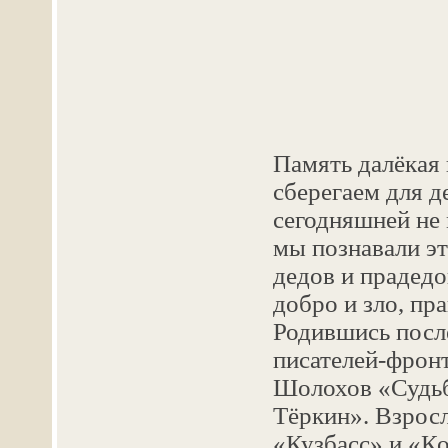
Память далёкая 
сберегаем для д
сегодняшней не 
мы познавали э
дедов и прадедо
добро и зло, пра
Родившись после
писателей-фронт
Шолохов «Судьб
Тёркин». Взросл
«Кузбасс» и «К