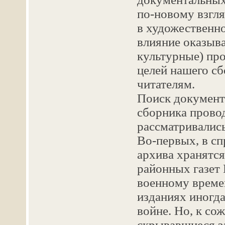
по-новому взгля
в художественно
влияние оказыва
культурные) про
целей нашего сб
читателям.
Поиск документ
сборника прово
рассматривалис
Во-первых, в с
архива хранятс
районных газет 
военному време
изданиях иногда
войне. Но, к со
скрывавшиеся з