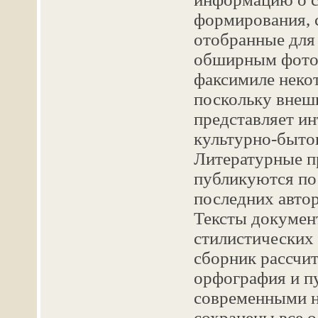
формирования, 
отобранные для
обширным фотог
факсимиле неко
поскольку внеш
представляет инт
культурно-бытов
Литературные п
публикуются по 
последних авто
Тексты докумен
стилистических
сборник рассчит
орфография и пу
современными н
сохранены все 