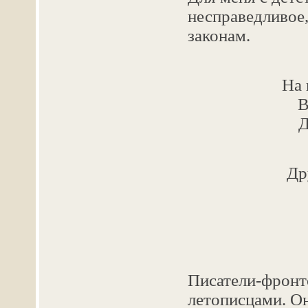
несправедливое
законам.
На 
В
Д
Др
Писатели-фронт
летописцами. Он