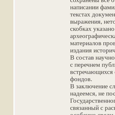
написании фамил
текстах докуме
выражения, нето
скобках указано
археографическ
материалов пров
издания историч
В состав научно
с перечнем пуб
встречающихся 
фондов.
В заключение сл
надеемся, не по
Государственног
связанный с рас
особенно среди