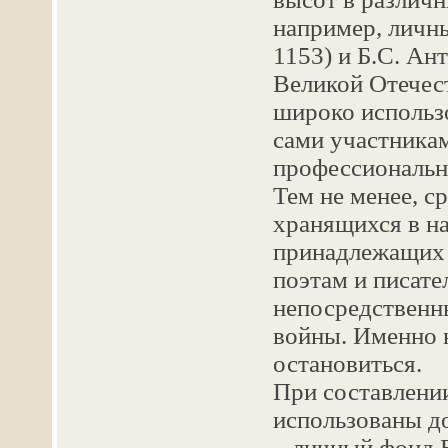
например, личн
1153) и Б.С. Ан
Великой Отечес
широко использ
сами участникам
профессиональн
Тем не менее, с
хранящихся в на
принадлежащих 
поэтам и писате
непосредственн
войны. Именно н
остановиться.
При составлени
использованы д
– личный фонд Б