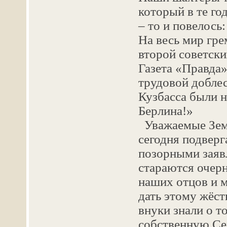
который в те го
– то и повелось
На весь мир гр
второй советски
Газета «Правда»
трудовой добле
Кузбасса были 
Берлина!»
Уважаемые Земл
сегодня подверг
позорными заяв
стараются очерн
наших отцов и 
дать этому жёст
внуки знали о т
собственную Сем