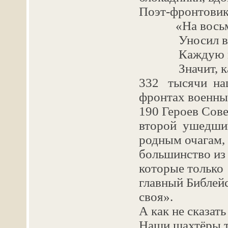
Поэт-фронтовик 
«На восьми 
Уносил войн
Каждую минут
Значит, кажд
332 тысячи наш
фронтах военны
190 Героев Сов
второй ушедший
родным очагам, 
большинство из
которые только
главный Библейс
своя».
А как не сказат
Наши шахтёры тр