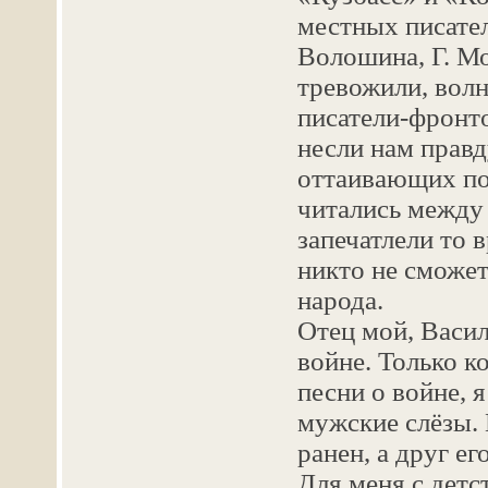
местных писател
Волошина, Г. Мо
тревожили, волн
писатели-фронт
несли нам правд
оттаивающих п
читались между
запечатлели то 
никто не сможет
народа.
Отец мой, Васил
войне. Только к
песни о войне, я
мужские слёзы.
ранен, а друг ег
Для меня с детс