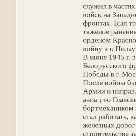
служил в частя
войск на Запад
фронтах. Был тр
тяжелое ранени
орденом Красно
войну в г. Пилау
В июне 1945 г. в
Белорусского фр
Победы в г. Мос
После войны бы
Армии и направл
авиацию Главсе
бортмехаником н
стал работать, к
железных дорог
строительстве з