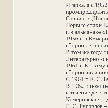
Игарка, а с 195
промпредприяти
Сталинск (Новок
Первые стихи Е.
г. в альманахе 
1956 г. в Кемер
сборник его сти
В том же году о
Литературного и
1961 г. К этому
сборников и поэ
С 1961 г. Е. С.
В 1962 г. поэт 
в течение десят
Кемеровское от
Е. С. Буравлёв –