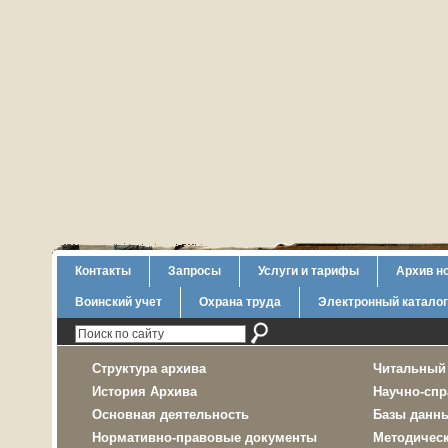
Контакты
Запросы
Услуги и тарифы
Архив н
Воинский учет
Охрана труда
Электронный каталог
Структура архива
Читальный
История Архива
Научно-спр
Основная деятельность
Базы данн
Нормативно-правовые документы
Методичес