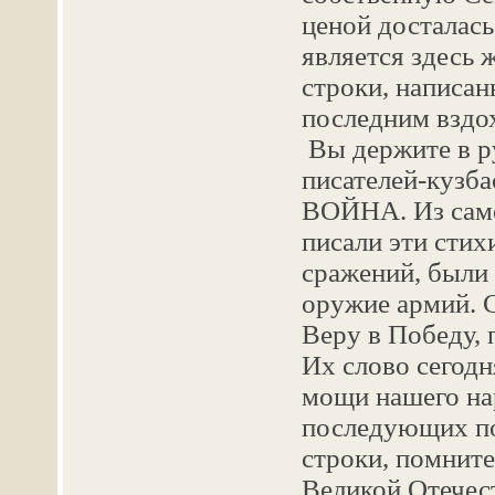
ценой досталас
является здесь 
строки, написан
последним взд
Вы держите в р
писателей-кузба
ВОЙНА. Из само
писали эти стих
сражений, были
оружие армий. С
Веру в Победу, 
Их слово сегод
мощи нашего нар
последующих по
строки, помните
Великой Отечест