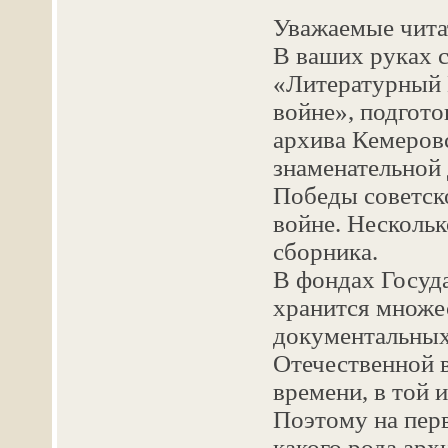
Уважаемые чита
В ваших руках 
«Литературный К
войне», подгот
архива Кемеров
знаменательной 
Победы советск
войне. Нескольк
сборника.
В фондах Госуд
хранится множе
документальных
Отечественной в
времени, в той 
Поэтому на перв
какого рода ар