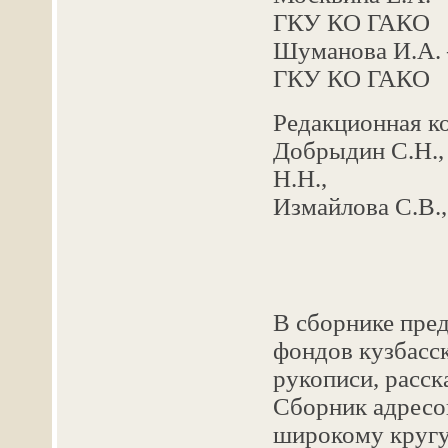
ГКУ КО ГАКО
Шуманова И.А. 
ГКУ КО ГАКО
Редакционная ко
Добрыдин С.Н., 
Н.Н.,
Измайлова С.В.
В сборнике пре
фондов кузбасск
рукописи, расск
Сборник адресо
широкому кругу