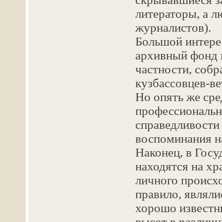
литераторы, а л
журналистов).
Большой интерес
архивный фонд 
частности, соб
кузбассовцев-в
Но опять же сре
профессионально
справедливости 
воспоминания н
Наконец, в Гос
находятся на хр
личного происх
правило, являли
хорошо известн
высот в различн