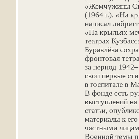
«Жемчужины Сиби
(1964 г.), «На к
написал либрет
«На крыльях ме
театрах Кузбасс
Буравлёва сохра
фронтовая тетра
за период 1942–
свои первые сти
в госпитале в Ма
В фонде есть ру
выступлений на 
статьи, опублик
материалы к его
частными лицам
Военной темы по