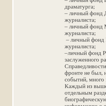
драматурга;
– личный фонд Д
журналиста;
– личный фонд М
журналиста;
– личный фонд Н
журналиста;
–личный фонд Ру
заслуженного р
Справедливости 
фронте не был, 
событий, много 
Каждый из выше
отдельным разд
биографическую
информацию о с