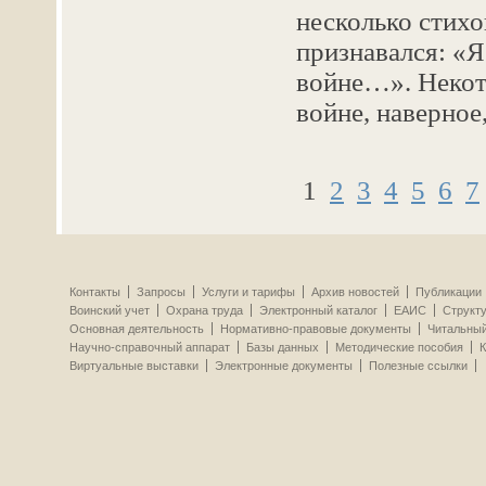
несколько стихо
признавался: «Я
войне…». Некот
войне, наверное
1
2
3
4
5
6
7
Контакты
Запросы
Услуги и тарифы
Архив новостей
Публикации
Воинский учет
Охрана труда
Электронный каталог
ЕАИС
Структ
Основная деятельность
Нормативно-правовые документы
Читальный
Научно-справочный аппарат
Базы данных
Методические пособия
К
Виртуальные выставки
Электронные документы
Полезные ссылки