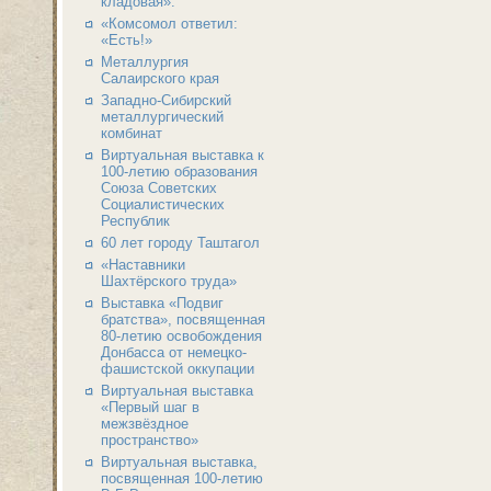
кладовая».
«Комсомол ответил:
«Есть!»
Металлургия
Салаирского края
Западно-Сибирский
металлургический
комбинат
Виртуальная выставка к
100-летию образования
Союза Советских
Социалистических
Республик
60 лет городу Таштагол
«Наставники
Шахтёрского труда»
Выставка «Подвиг
братства», посвященная
80-летию освобождения
Донбасса от немецко-
фашистской оккупации
Виртуальная выставка
«Первый шаг в
межзвёздное
пространство»
Виртуальная выставка,
посвященная 100-летию