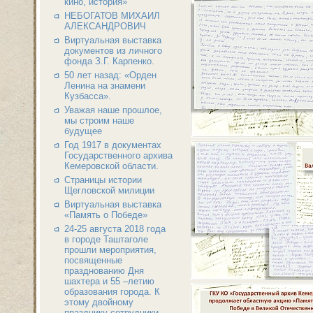
кино, история»
НЕБОГАТОВ МИХАИЛ
АЛЕКСАНДРОВИЧ
Виртуальная выставка
документов из личного
фонда З.Г. Карпенко.
50 лет назад: «Орден
Ленина на знамени
Кузбасса».
Уважая наше прошлое,
мы строим наше
будущее
Год 1917 в документах
Государственного архива
Кемеровской области.
Страницы истории
Щегловской милиции
Виртуальная выставка
«Память о Победе»
24-25 августа 2018 года
в городе Таштаголе
прошли мероприятия,
посвященные
празднованию Дня
шахтера и 55 –летию
образования города. К
этому двойному
празднику сотрудники