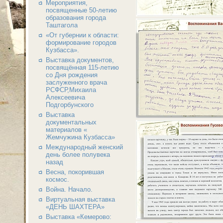
Мероприятия,
посвященные 50-летию
образования города
Таштагола
«От губернии к области:
формирование городов
Кузбасса».
Выставка документов,
посвящённая 115-летию
со Дня рождения
заслуженного врача
РСФСР,Михаила
Алексеевича
Подгорбунского
Выставка
документальных
материалов «
Жемчужина Кузбасса»
Международный женский
день более полувека
назад
Весна, покорившая
космос.
Война. Начало.
Виртуальная выставка
«ДЕНЬ ШАХТЕРА»
Выставка «Кемерово: