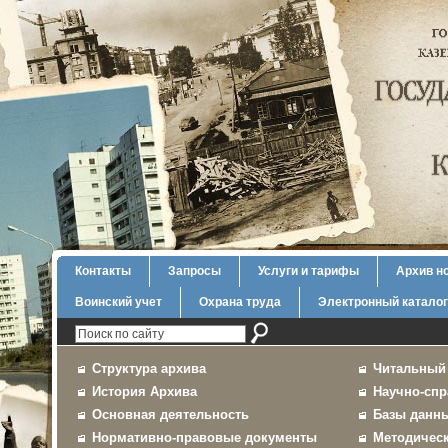
Контакты
Запросы
Услуги и тарифы
Архив н
Воинский учет
Охрана труда
Электронный каталог
Структура архива
Читальный
История Архива
Научно-спр
Основная деятельность
Базы данн
Нормативно-правовые документы
Методичес