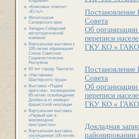
кладовая».
«Комсомол ответил:
Постановление 
«Есть!»
Металлургия
Совета
Салаирского края
Об организации
Западно-Сибирский
металлургический
переписи населе
комбинат
Виртуальная выставка к
ГКУ КО « ГАКО» .
100-летию образования
Союза Советских
Социалистических
Республик
Постановление 
60 лет городу Таштагол
«Наставники
Совета
Шахтёрского труда»
Об организации
Выставка «Подвиг
братства», посвященная
переписи населе
80-летию освобождения
Донбасса от немецко-
ГКУ КО « ГАКО» .
фашистской оккупации
Виртуальная выставка
«Первый шаг в
межзвёздное
Докладная запи
пространство»
Виртуальная выставка,
районировании г
посвященная 100-летию