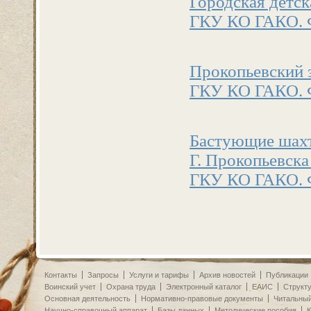
Городская детск
ГКУ КО ГАКО. 
Прокопьевский з
ГКУ КО ГАКО. Ф
Бастующие шахт
Г. Прокопьевска 
ГКУ КО ГАКО. Ф.
Контакты
Запросы
Услуги и тарифы
Архив новостей
Публикации
Воинский учет
Охрана труда
Электронный каталог
ЕАИС
Структ
Основная деятельность
Нормативно-правовые документы
Читальный
Научно-справочный аппарат
Базы данных
Методические пособия
К