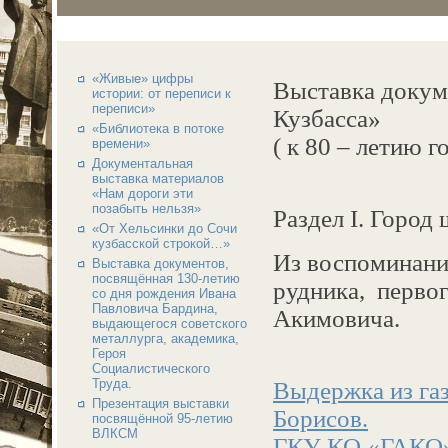
«Живые» цифры
Выставка докум
истории: от переписи к
переписи»
Кузбасса»
«Библиотека в потоке
( к 80 – летию 
времени»
Документальная
выставка материалов
«Нам дороги эти
позабыть нельзя»
Раздел I. Город
«От Хельсинки до Сочи
кузбасской строкой…»
Из воспоминани
Выставка документов,
посвящённая 130-летию
рудника, первог
со дня рождения Ивана
Павловича Бардина,
Акимовича.
выдающегося советского
металлурга, академика,
Героя
Социалистического
Труда.
Выдержка из газ
Презентация выставки
Борисов.
посвящённой 95-летию
ВЛКСМ
ГКУ КО «ГАКО» П