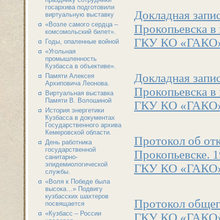
госархива подготовили
Докладная запи
виртуальную выставку
«Возле самого сердца –
Прокопьевска в 
комсомольский билет».
ГКУ КО «ГАКО». 
Годы, опаленные войной
«Угольная
промышленность
Кузбасса в объективе».
Докладная запи
Памяти Алексея
Архиповича Леонова.
Прокопьевска в 
Виртуальная выставка
Памяти В. Волошиной
ГКУ КО «ГАКО». 
История энергетики
Кузбасса в документах
Государственного архива
Кемеровской области.
Протокол об от
День работника
государственной
Прокопьевске. 1
санитарно-
эпидемиологической
ГКУ КО «ГАКО» . 
службы.
«Воля к Победе была
высока…» Подвигу
кузбасских шахтеров
Протокол общего
посвящается
«Кузбасс – России
ГКУ КО «ГАКО» . 