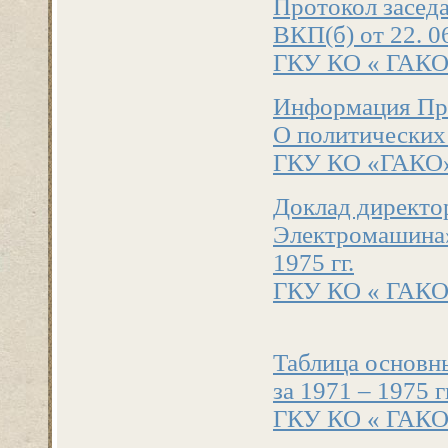
Протокол засед
ВКП(б) от 22. 06
ГКУ КО « ГАКО» .
Информация Про
О политических 
ГКУ КО «ГАКО» . 
Доклад директор
Электромашина» 
1975 гг.
ГКУ КО « ГАКО» .
Таблица основн
за 1971 – 1975 гг
ГКУ КО « ГАКО» .