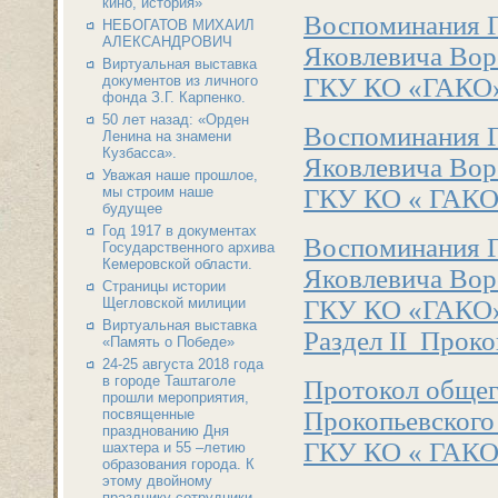
кино, история»
Воспоминания Г
НЕБОГАТОВ МИХАИЛ
АЛЕКСАНДРОВИЧ
Яковлевича Во
Виртуальная выставка
документов из личного
ГКУ КО «ГАКО» П
фонда З.Г. Карпенко.
50 лет назад: «Орден
Воспоминания Г
Ленина на знамени
Кузбасса».
Яковлевича Во
Уважая наше прошлое,
мы строим наше
ГКУ КО « ГАКО» 
будущее
Год 1917 в документах
Воспоминания Г
Государственного архива
Кемеровской области.
Яковлевича Во
Страницы истории
Щегловской милиции
ГКУ КО «ГАКО» П
Виртуальная выставка
Раздел II Проко
«Память о Победе»
24-25 августа 2018 года
в городе Таштаголе
Протокол общег
прошли мероприятия,
посвященные
Прокопьевского 
празднованию Дня
ГКУ КО « ГАКО».
шахтера и 55 –летию
образования города. К
этому двойному
празднику сотрудники