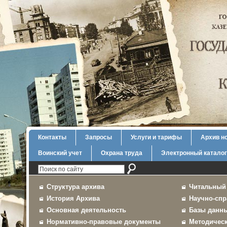
Контакты
Запросы
Услуги и тарифы
Архив н
Воинский учет
Охрана труда
Электронный каталог
Структура архива
Читальный
История Архива
Научно-спр
Основная деятельность
Базы данн
Нормативно-правовые документы
Методичес