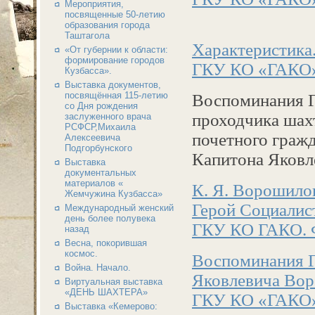
Мероприятия,
посвященные 50-летию
образования города
Таштагола
Характеристика
«От губернии к области:
формирование городов
ГКУ КО «ГАКО» П
Кузбасса».
Выставка документов,
посвящённая 115-летию
Воспоминания Г
со Дня рождения
проходчика шах
заслуженного врача
РСФСР,Михаила
почетного граж
Алексеевича
Подгорбунского
Капитона Яковл
Выставка
документальных
материалов «
К. Я. Ворошилов
Жемчужина Кузбасса»
Герой Социалист
Международный женский
день более полувека
ГКУ КО ГАКО. Ф
назад
Весна, покорившая
космос.
Воспоминания Г
Война. Начало.
Яковлевича Во
Виртуальная выставка
«ДЕНЬ ШАХТЕРА»
ГКУ КО «ГАКО» П
Выставка «Кемерово: