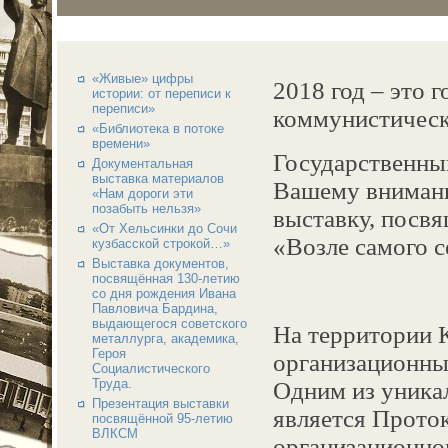
«Живые» цифры
2018 год – это 
истории: от переписи к
переписи»
коммунистическ
«Библиотека в потоке
времени»
Государственны
Документальная
выставка материалов
Вашему вниман
«Нам дороги эти
позабыть нельзя»
выставку, посв
«От Хельсинки до Сочи
«Возле самого с
кузбасской строкой…»
Выставка документов,
посвящённая 130-летию
со дня рождения Ивана
Павловича Бардина,
выдающегося советского
На территории 
металлурга, академика,
Героя
организационные
Социалистического
Труда.
Одним из уник
Презентация выставки
является Протоко
посвящённой 95-летию
ВЛКСМ
организационног