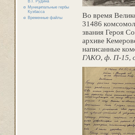
В.Г. Рудина
Муниципальные гербы
Кузбасса
Во время Велик
Временные файлы
31486 комсомоль
звания Героя С
архиве Кемеровс
написанные ком
ГАКО, ф. П-15, о