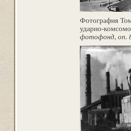
Фотография Том
ударно-комсомол
фотофонд, оп. 8д