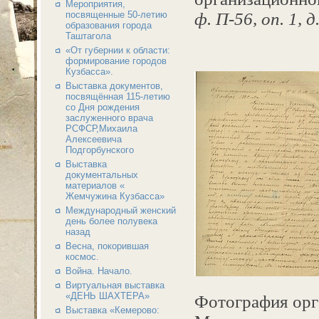
Мероприятия,
посвященные 50-летию
ф. П-56, оп. 1, 
образования города
Таштагола
«От губернии к области:
формирование городов
Кузбасса».
Выставка документов,
посвящённая 115-летию
со Дня рождения
заслуженного врача
РСФСР,Михаила
Алексеевича
Подгорбунского
Выставка
документальных
материалов «
Жемчужина Кузбасса»
Международный женский
день более полувека
назад
Весна, покорившая
космос.
Война. Начало.
Виртуальная выставка
«ДЕНЬ ШАХТЕРА»
Фотография орг
Выставка «Кемерово: