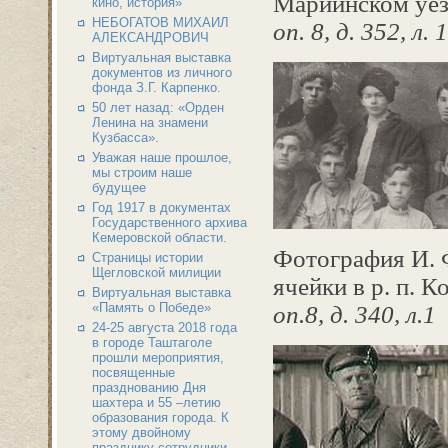
Мариинском уезд
кино, история»
НЕБОГАТОВ МИХАИЛ
оп. 8, д. 352, л. 1
АЛЕКСАНДРОВИЧ
Виртуальная выставка
документов из личного
фонда З.Г. Карпенко.
50 лет назад: «Орден
Ленина на знамени
Кузбасса».
Уважая наше прошлое,
мы строим наше
будущее
Год 1917 в документах
Государственного архива
Кемеровской области.
Фотография И. 
Страницы истории
Щегловской милиции
ячейки в р. п. К
Виртуальная выставка
«Память о Победе»
оп.8, д. 340, л.1
24-25 августа 2018 года
в городе Таштаголе
прошли мероприятия,
посвященные
празднованию Дня
шахтера и 55 –летию
образования города. К
этому двойному
празднику сотрудники