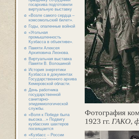
госархива подготовили
виртуальную выставку
«Возле самого сердца –
комсомольский билет».
Годы, опаленные войной
«Угольная
промышленность
Кузбасса в объективе».
Памяти Алексея
Архиповича Леонова.
Виртуальная выставка
Памяти В. Волошиной
История энергетики
Кузбасса в документах
Государственного архива
Кемеровской области.
День работника
государственной
санитарно-
эпидемиологической
службы.
Фотография комс
«Воля к Победе была
высока…» Подвигу
1923 гг.
ГАКО, ф.
кузбасских шахтеров
посвящается
«Кузбасс – России