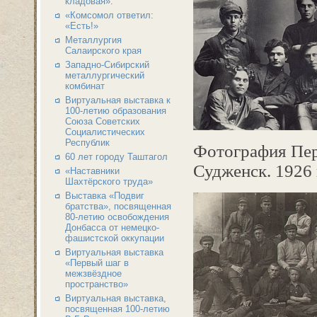
кладовая».
«Комсомол ответил:
«Есть!»
Металлургия
Салаирского края
Западно-Сибирский
металлургический
комбинат
Виртуальная выставка к
100-летию образования
Союза Советских
Социалистических
Республик
Фотография Пер
60 лет городу Таштагол
Судженск. 1926 
«Наставники
Шахтёрского труда»
Выставка «Подвиг
братства», посвященная
80-летию освобождения
Донбасса от немецко-
фашистской оккупации
Виртуальная выставка
«Первый шаг в
межзвёздное
пространство»
Виртуальная выставка,
посвященная 100-летию