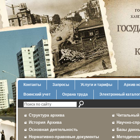
Контакты
Запросы
Услуги и тарифы
Архив н
Воинский учет
Охрана труда
Электронный каталог
Структура архива
Читальный
История Архива
Научно-спр
Основная деятельность
Базы данн
Нормативно-правовые документы
Методичес