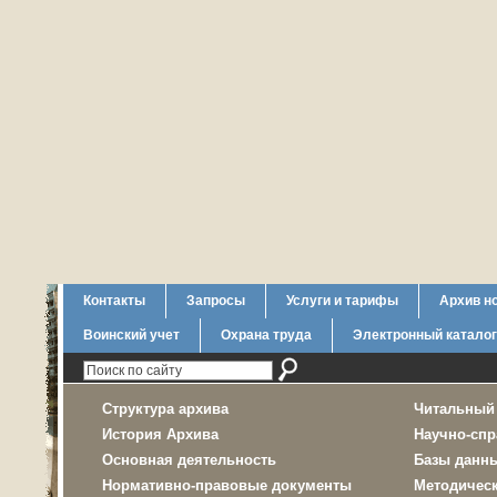
Контакты
Запросы
Услуги и тарифы
Архив н
Воинский учет
Охрана труда
Электронный каталог
Структура архива
Читальный
История Архива
Научно-спр
Основная деятельность
Базы данн
Нормативно-правовые документы
Методичес