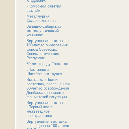
кладовая».
«Комсомол ответил:
«Есть!»
Металлургия
Салаирского края
Западно-Сибирский
металлургический
комбинат
Виртуальная выставка к
100-летию образования
Союза Советских
Социалистических
Республик
60 лет городу Таштагол
«Наставники
Шахтёрского труда»
Выставка «Подвиг
братства», посвященная
80-летию освобождения
Донбасса от немецко-
фашистской оккупации
Виртуальная выставка
«Первый шаг в
межзвёздное
пространство»
Виртуальная выставка,
посвященная 100-летию