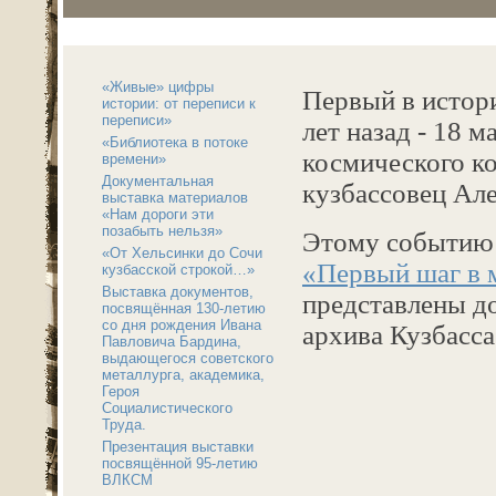
«Живые» цифры
Первый в истор
истории: от переписи к
переписи»
лет назад - 18 м
«Библиотека в потоке
космического ко
времени»
Документальная
кузбассовец Ал
выставка материалов
«Нам дороги эти
позабыть нельзя»
Этому событию
«От Хельсинки до Сочи
«Первый шаг в 
кузбасской строкой…»
Выставка документов,
представлены д
посвящённая 130-летию
со дня рождения Ивана
архива Кузбасса
Павловича Бардина,
выдающегося советского
металлурга, академика,
Героя
Социалистического
Труда.
Презентация выставки
посвящённой 95-летию
ВЛКСМ