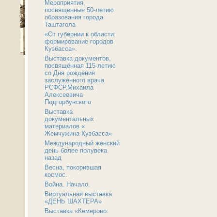
Мероприятия,
посвященные 50-летию
образования города
Таштагола
«От губернии к области:
формирование городов
Кузбасса».
Выставка документов,
посвящённая 115-летию
со Дня рождения
заслуженного врача
РСФСР,Михаила
Алексеевича
Подгорбунского
Выставка
документальных
материалов «
Жемчужина Кузбасса»
Международный женский
день более полувека
назад
Весна, покорившая
космос.
Война. Начало.
Виртуальная выставка
«ДЕНЬ ШАХТЕРА»
Выставка «Кемерово: