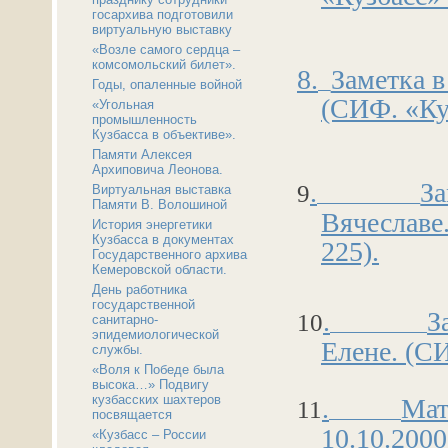
госархива подготовили
виртуальную выставку
«Возле самого сердца –
комсомольский билет».
8.
Заметка в
Годы, опаленные войной
(СИФ. «Куз
«Угольная
промышленность
Кузбасса в объективе».
Памяти Алексея
Архиповича Леонова.
.
За
9
Виртуальная выставка
Памяти В. Волошиной
Вячеславе
История энергетики
Кузбасса в документах
225).
Государственного архива
Кемеровской области.
День работника
государственной
.
З
10
санитарно-
эпидемиологической
Елене. (СИ
службы.
«Воля к Победе была
высока…» Подвигу
кузбасских шахтеров
.
Мат
11
посвящается
10.10.2000
«Кузбасс – России