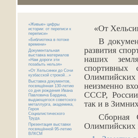
«Живые» цифры
«От Хельси
истории: от переписи к
переписи»
В докумен
«Библиотека в потоке
времени»
развития спор
Документальная
выставка материалов
наших земл
«Нам дороги эти
позабыть нельзя»
спортивных 
«От Хельсинки до Сочи
Олимпийских
кузбасской строкой…»
Выставка документов,
неизменно вх
посвящённая 130-летию
со дня рождения Ивана
СССР, России
Павловича Бардина,
выдающегося советского
так и в Зимни
металлурга, академика,
Героя
Социалистического
Сборная 
Труда.
Олимпийских и
Презентация выставки
посвящённой 95-летию
ВЛКСМ