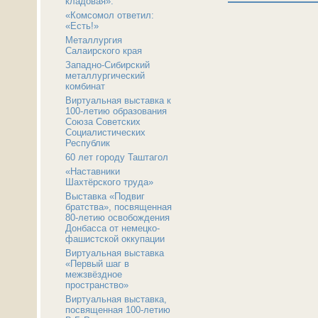
кладовая».
«Комсомол ответил:
«Есть!»
Металлургия
Салаирского края
Западно-Сибирский
металлургический
комбинат
Виртуальная выставка к
100-летию образования
Союза Советских
Социалистических
Республик
60 лет городу Таштагол
«Наставники
Шахтёрского труда»
Выставка «Подвиг
братства», посвященная
80-летию освобождения
Донбасса от немецко-
фашистской оккупации
Виртуальная выставка
«Первый шаг в
межзвёздное
пространство»
Виртуальная выставка,
посвященная 100-летию