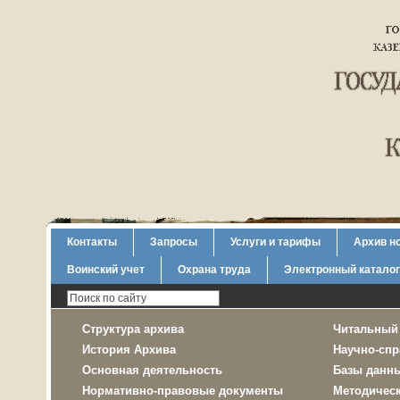
Контакты
Запросы
Услуги и тарифы
Архив н
Воинский учет
Охрана труда
Электронный каталог
Структура архива
Читальный
История Архива
Научно-спр
Основная деятельность
Базы данн
Нормативно-правовые документы
Методичес