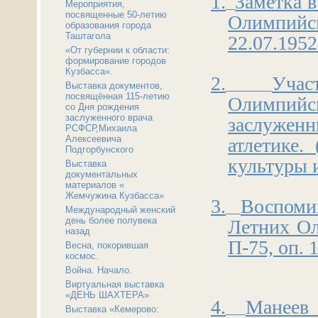
1.
Заметка в
Мероприятия,
посвященные 50-летию
Олимпий
образования города
Таштагола
22.07.1952
«От губернии к области:
формирование городов
Кузбасса».
2.
Учас
Выставка документов,
посвящённая 115-летию
Олимпийск
со Дня рождения
заслуженного врача
заслужен
РСФСР,Михаила
Алексеевича
атлетике.
Подгорбунского
культуры и
Выставка
документальных
материалов «
Жемчужина Кузбасса»
3.
Воспоми
Международный женский
день более полувека
Летних Ол
назад
П-75, оп. 1
Весна, покорившая
космос.
Война. Начало.
Виртуальная выставка
«ДЕНЬ ШАХТЕРА»
4.
Манеев 
Выставка «Кемерово: