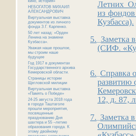
кино, история»
Летних О
НЕБОГАТОВ МИХАИЛ
из фондов
АЛЕКСАНДРОВИЧ
Виртуальная выставка
Кузбасса).
документов из личного
фонда З.Г. Карпенко.
50 лет назад: «Орден
5.
Заметка в
Ленина на знамени
Кузбасса».
(СИФ. «Куз
Уважая наше прошлое,
мы строим наше
будущее
Год 1917 в документах
Государственного архива
6.
Справка 
Кемеровской области.
Страницы истории
развитию 
Щегловской милиции
Кемеровско
Виртуальная выставка
«Память о Победе»
12, д. 87, л
24-25 августа 2018 года
в городе Таштаголе
прошли мероприятия,
посвященные
7.
Заметка в
празднованию Дня
шахтера и 55 –летию
Олимпий
образования города. К
этому двойному
«Кузбасс» 
празднику сотрудники