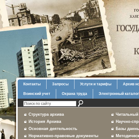
Контакты
Запросы
Услуги и тарифы
Архив н
Воинский учет
Охрана труда
Электронный каталог
Структура архива
Читальный
История Архива
Научно-спр
Основная деятельность
Базы данн
Нормативно-правовые документы
Методичес