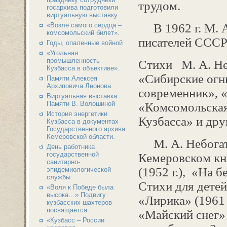
трудом.
госархива подготовили
виртуальную выставку
«Возле самого сердца –
В 1962 г. М. А
комсомольский билет».
писателей СССР 
Годы, опаленные войной
«Угольная
промышленность
Стихи М. А. Не
Кузбасса в объективе».
«Сибирские огн
Памяти Алексея
Архиповича Леонова.
современник», «
Виртуальная выставка
Памяти В. Волошиной
«Комсомольская
История энергетики
Кузбасса» и дру
Кузбасса в документах
Государственного архива
Кемеровской области.
М. А. Небогато
День работника
государственной
Кемеровском кн
санитарно-
(1952 г.), «На 
эпидемиологической
службы.
Стихи для детей 
«Воля к Победе была
высока…» Подвигу
«Лирика» (1961 г
кузбасских шахтеров
посвящается
«Майский снег» 
«Кузбасс – России