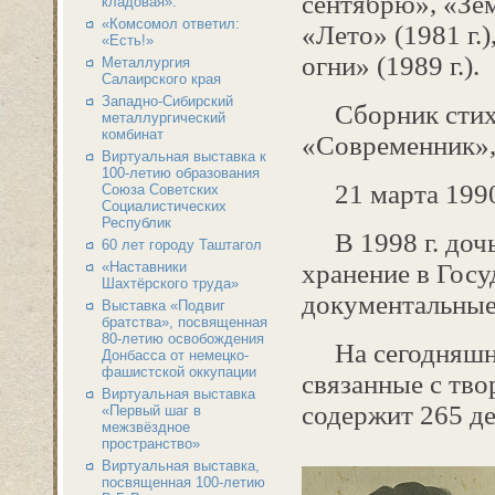
сентябрю», «Зем
кладовая».
«Комсомол ответил:
«Лето» (1981 г.)
«Есть!»
огни» (1989 г.).
Металлургия
Салаирского края
Западно-Сибирский
Сборник стихов
металлургический
комбинат
«Современник», г
Виртуальная выставка к
100-летию образования
21 марта 1990 
Союза Советских
Социалистических
Республик
В 1998 г. дочь 
60 лет городу Таштагол
«Наставники
хранение в Гос
Шахтёрского труда»
документальные
Выставка «Подвиг
братства», посвященная
80-летию освобождения
На сегодняшний
Донбасса от немецко-
фашистской оккупации
связанные с тво
Виртуальная выставка
содержит 265 де
«Первый шаг в
межзвёздное
пространство»
Виртуальная выставка,
посвященная 100-летию