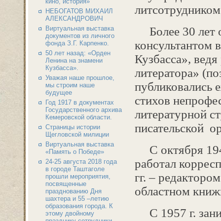
кино, история»
литсотрудником
НЕБОГАТОВ МИХАИЛ
АЛЕКСАНДРОВИЧ
Виртуальная выставка
Более 30 лет 
документов из личного
консультантом в
фонда З.Г. Карпенко.
50 лет назад: «Орден
Кузбасса», ведя
Ленина на знамени
Кузбасса».
литератора» (по
Уважая наше прошлое,
публиковались 
мы строим наше
будущее
стихов непрофес
Год 1917 в документах
Государственного архива
литературной с
Кемеровской области.
писательской ор
Страницы истории
Щегловской милиции
Виртуальная выставка
С октября 1947 
«Память о Победе»
работал корресп
24-25 августа 2018 года
в городе Таштаголе
гг. – редакторо
прошли мероприятия,
посвященные
областном книж
празднованию Дня
шахтера и 55 –летию
образования города. К
С 1957 г. зани
этому двойному
празднику сотрудники