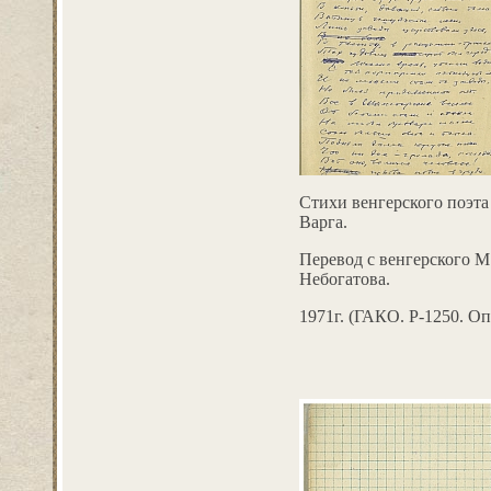
Стихи венгерского поэт
Варга.
Перевод с венгерского М
Небогатова.
1971г. (ГАКО. Р-1250. Оп.