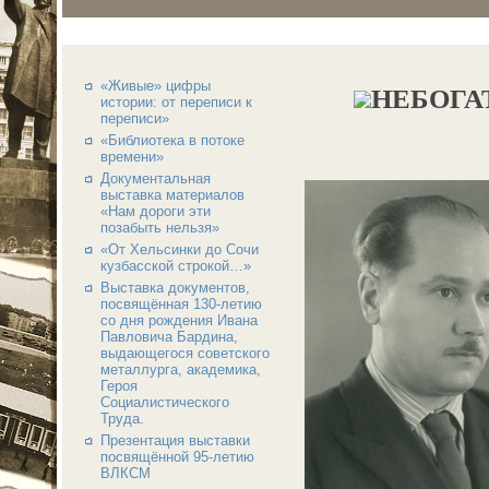
«Живые» цифры
НЕБОГА
истории: от переписи к
переписи»
«Библиотека в потоке
времени»
Документальная
выставка материалов
«Нам дороги эти
позабыть нельзя»
«От Хельсинки до Сочи
кузбасской строкой…»
Выставка документов,
посвящённая 130-летию
со дня рождения Ивана
Павловича Бардина,
выдающегося советского
металлурга, академика,
Героя
Социалистического
Труда.
Презентация выставки
посвящённой 95-летию
ВЛКСМ