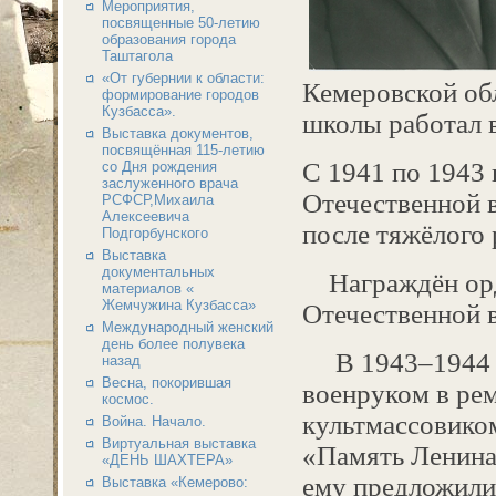
Мероприятия,
посвященные 50-летию
образования города
Таштагола
«От губернии к области:
Кемеровской об
формирование городов
Кузбасса».
школы работал 
Выставка документов,
посвящённая 115-летию
С 1941 по 1943 
со Дня рождения
заслуженного врача
Отечественной 
РСФСР,Михаила
Алексеевича
после тяжёлого 
Подгорбунского
Выставка
документальных
Награждён орд
материалов «
Жемчужина Кузбасса»
Отечественной в
Международный женский
день более полувека
В 1943–1944 гг
назад
Весна, покорившая
военруком в рем
космос.
культмассовико
Война. Начало.
Виртуальная выставка
«Память Ленина
«ДЕНЬ ШАХТЕРА»
ему предложили 
Выставка «Кемерово: